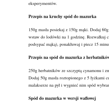
eksperymentów.
Przepis na kruchy spód do mazurka
150g masła posiekaj z 150g mąki. Dodaj 60g c
wstaw do lodówki na 1 godzinę. Rozwałkuj c
podsypać mąką), ponakłuwaj i piecz 15 minut
Przepis na spód do mazurka z herbatnikó
250g herbatników ze szczyptą cynamonu i zm
Dodaj 50g masła roztopionego z 5 łyżkami cu
malakserze na pył i wygnieć nim spód wybran
Spód do mazurka w wersji waflowej