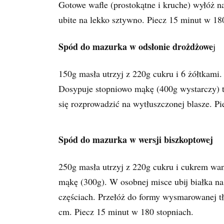
Gotowe wafle (prostokątne i kruche) wyłóż n
ubite na lekko sztywno. Piecz 15 minut w 18
Spód do mazurka w odsłonie drożdżowe
j
150g masła utrzyj z 220g cukru i 6 żółtkami
Dosypuje stopniowo mąkę (400g wystarczy) tak
się rozprowadzić na wytłuszczonej blasze. P
Spód do mazurka w wersji biszkoptowej
250g masła utrzyj z 220g cukru i cukrem wani
mąkę (300g). W osobnej misce ubij białka na 
częściach. Przełóż do formy wysmarowanej t
cm. Piecz 15 minut w 180 stopniach.