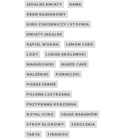
JADALNE KWIATY
KAWA
KREM KAJMAKOWY
KURS CUKIERNICZY I STOPNIA
KWIATY JADALNE
KĄPIEL WODNA
LEMON CURD
LODY
LUKIER KRÓLEWSKI
MAKARONIKI
NAKED CAKE
NALEŚNIKI
PIERNICZKI
PIERRE HERMÉ
POLEWA LUSTRZANA
PRZYPRAWA KORZENNA
ROYAL ICING
SKŁAD BANANÓW
e
SYROP KLONOWY
SZKOLENIA
TARTA
TIRAMISU