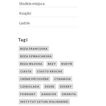
Słodkie miejsca
Książki
Ludzie
Tagi
BEZA FRANCUSKA
BEZA SZWAJCARSKA
BEZA WŁOSKA
BEZY
BUDYŃ
CIASTA
CIASTO KRUCHE
CRÈME PÂTISSIÈRE
CYNAMON
CZEKOLADA
DESER
DESERY
FONDANT
GANACHE
GRANITA
INSTYTUT SZTUKI KULINARNEJ