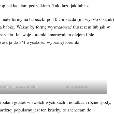
op nakładałam pędzelkiem. Tak dużo jak lubisz.
ć małe formy na babeczki po 10 cm każda (mi wyszło 6 sztuk)
na babkę. Ważne by formę wysmarować tłuszczem lub jak w
czenia. Ja swoje foremki smarowałam olejem i nie
asz ja do 3/4 wysokości wybranej foremki.
beczki cytrusowe z makiem
baba cytrusowa
ebałam gdzieś w swoich wycinkach i notatkach różne spody,
rdziej popularny jest ten kruchy, to zachęcam do