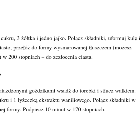
ukru, 3 żółtka i jedno jajko. Połącz składniki, uformuj kulę 
iasto, przełóż do formy wysmarowanej tłuszczem (możesz
 w 200 stopniach – do zezłocenia ciasta.
w
iażdżonymi goździkami wsadź do torebki i stłucz wałkiem.
kru i 1 łyżeczką ekstraktu waniliowego. Połącz składniki w
ej formy. Podpiecz 10 minut w 170 stopniach.