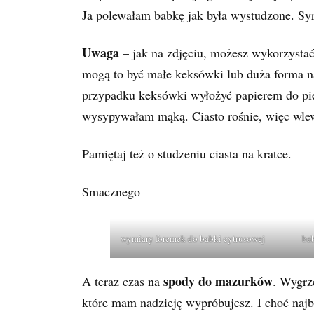
Ja polewałam babkę jak była wystudzone. Syr
Uwaga
– jak na zdjęciu, możesz wykorzysta
mogą to być małe keksówki lub duża forma 
przypadku keksówki wyłożyć papierem do pie
wysypywałam mąką. Ciasto rośnie, więc wlew
Pamiętaj też o studzeniu ciasta na kratce.
Smacznego
wymiary foremek do babki cytrusowej
ba
spody do mazurków
A teraz czas na
. Wygrz
które mam nadzieję wypróbujesz. I choć najba