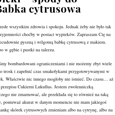
Babka cytrusowa
ede wszystkim zdrowia i spokoju. Jednak żeby nie było tak
 przyjemności choćby w postaci wypieków. Zapraszam Cię na
ecudownie pyszną i wilgotną babkę cytrusową z makiem.
bo w gębie i pustki na talerzu.
teśmy bombardowani ograniczeniami i nie możemy zbyt wiele
do trosk i zapełnić czas smakołykami przygotowywanymi w
rek. Właściwie nic innego mogłoby nie istnieć. Do czasu… aż
przepisu Cukierni Lukullus. Jestem zwolenniczką
iczego nie zmarnować, ale przekłada się to również na taką
sy, ponieważ akurat w danym momencie nie mam jakiegoś
zankę skórek cytrusowych zmieniam albo na cytrynę, albo na