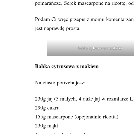
pomarańcze. Serek mascarpone na ricottę, o
Podam Ci więc przepis z moimi komentarzami
jest naprawdę prosta.
babka cytrusowa z makiem
Babka cytrusowa z makiem
Na ciasto potrzebujesz:
230g jaj (5 małych, 4 duże jaj w rozmiarze L
290g cukru
155g mascarpone (opcjonalnie ricotta)
230g mąki