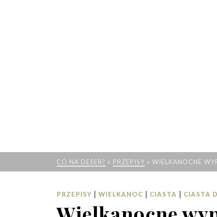
CO NA DESER?
»
PRZEPISY
»
WIELKANOCNE WY
|
|
|
PRZEPISY
WIELKANOC
CIASTA
CIASTA
Wielkanocne wyp