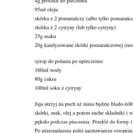
4g proszku do pieczenia
95ml oleju
skórka z 2 pomarańczy (albo tylko pomarańc
skórka z 2 cytryny (lub tylko cytryny)
25g maku
20g kandyzowane skórki pomarańczowej (mo
syrop do polania po upieczeniu:
160ml wody
80g cukru
100ml soku z cytryny
Jaja utrzyj na puch aż masa będzie blado-żółta
skórki, mak, olej a potem suche składniki i 
pękało podczas pieczenia. Przełóż do formy i
Po przestudzenia polej ugotowanym syropem