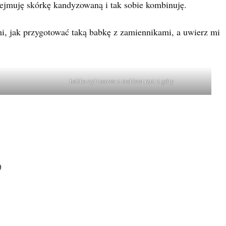
dejmuję skórkę kandyzowaną i tak sobie kombinuję.
, jak przygotować taką babkę z zamiennikami, a uwierz mi
babka cytrusowa z makiem rzut z góry
)