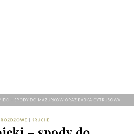
PIEKI – SPODY DO MAZURKÓW ORAZ BABKA CYTRUSOWA
|
 DROŻDŻOWE
KRUCHE
ieki – spody do