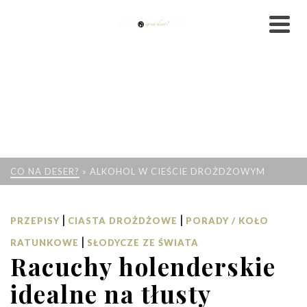
CO NA DESER?
»
ALKOHOL W CIEŚCIE DROŻDŻOWYM
|
|
PRZEPISY
CIASTA DROŻDŻOWE
PORADY / KOŁO
|
RATUNKOWE
SŁODYCZE ZE ŚWIATA
Racuchy holenderskie
idealne na tłusty