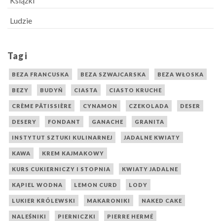
Książki
Ludzie
Tagi
BEZA FRANCUSKA
BEZA SZWAJCARSKA
BEZA WŁOSKA
BEZY
BUDYŃ
CIASTA
CIASTO KRUCHE
CRÈME PÂTISSIÈRE
CYNAMON
CZEKOLADA
DESER
DESERY
FONDANT
GANACHE
GRANITA
INSTYTUT SZTUKI KULINARNEJ
JADALNE KWIATY
KAWA
KREM KAJMAKOWY
KURS CUKIERNICZY I STOPNIA
KWIATY JADALNE
KĄPIEL WODNA
LEMON CURD
LODY
LUKIER KRÓLEWSKI
MAKARONIKI
NAKED CAKE
NALEŚNIKI
PIERNICZKI
PIERRE HERMÉ