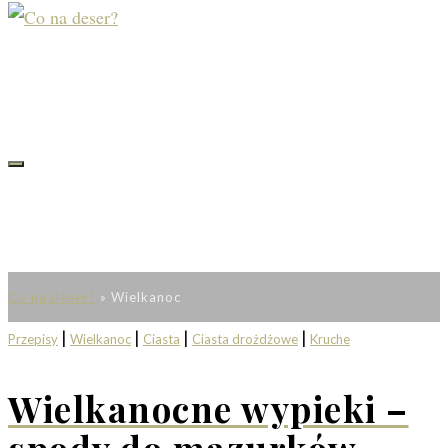
WIELKANOC
Co na deser?
»
Wielkanoc
|
|
|
|
Przepisy
Wielkanoc
Ciasta
Ciasta drożdżowe
Kruche
Wielkanocne wypieki –