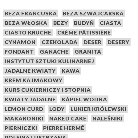
BEZA FRANCUSKA
BEZA SZWAJCARSKA
BEZA WŁOSKA
BEZY
BUDYŃ
CIASTA
CIASTO KRUCHE
CRÈME PÂTISSIÈRE
CYNAMON
CZEKOLADA
DESER
DESERY
FONDANT
GANACHE
GRANITA
INSTYTUT SZTUKI KULINARNEJ
JADALNE KWIATY
KAWA
KREM KAJMAKOWY
KURS CUKIERNICZY I STOPNIA
KWIATY JADALNE
KĄPIEL WODNA
LEMON CURD
LODY
LUKIER KRÓLEWSKI
MAKARONIKI
NAKED CAKE
NALEŚNIKI
PIERNICZKI
PIERRE HERMÉ
POLEWA LUSTRZANA