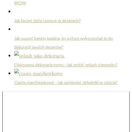
WOW
Jak łączyć zioła i owoce w deserach?
Jak suszyć kwiaty jadalne, by potem wykorzystać je do
dekoracji swoich deserów?
Efektowna dekoracja tortu – jak zrobić splash z izomaltu?
Ciasto marchewkowe – jak zamieniać składniki w cieście?