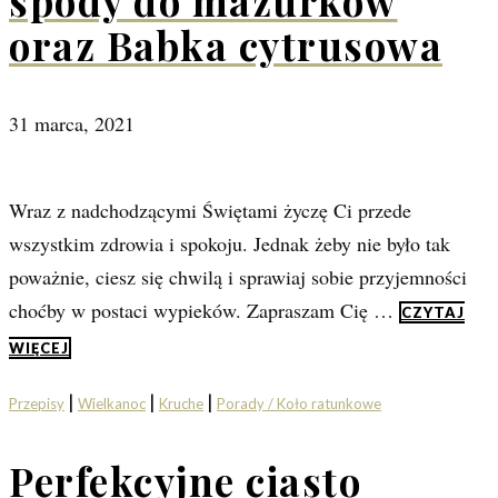
spody do mazurków
oraz Babka cytrusowa
31 marca, 2021
Wraz z nadchodzącymi Świętami życzę Ci przede
wszystkim zdrowia i spokoju. Jednak żeby nie było tak
poważnie, ciesz się chwilą i sprawiaj sobie przyjemności
choćby w postaci wypieków. Zapraszam Cię …
CZYTAJ
WIĘCEJ
|
|
|
Przepisy
Wielkanoc
Kruche
Porady / Koło ratunkowe
Perfekcyjne ciasto