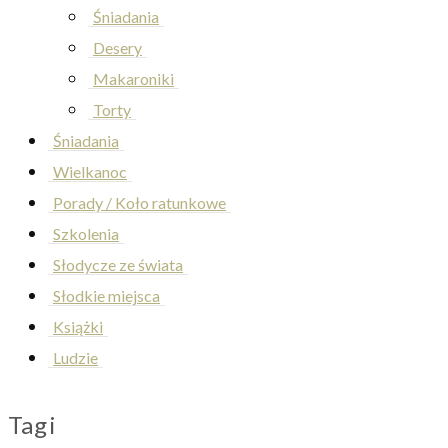
Śniadania
Desery
Makaroniki
Torty
Śniadania
Wielkanoc
Porady / Koło ratunkowe
Szkolenia
Słodycze ze świata
Słodkie miejsca
Książki
Ludzie
Tagi