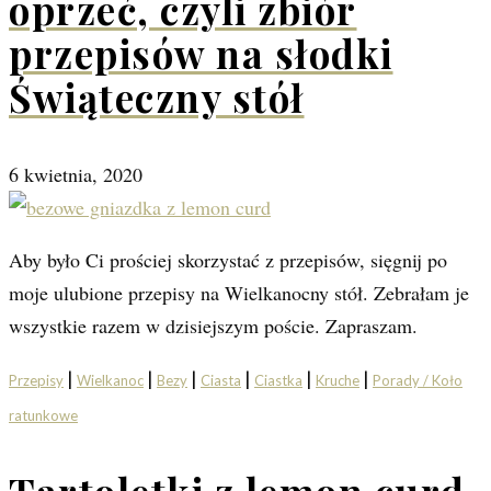
oprzeć, czyli zbiór
przepisów na słodki
Świąteczny stół
6 kwietnia, 2020
Aby było Ci prościej skorzystać z przepisów, sięgnij po
moje ulubione przepisy na Wielkanocny stół. Zebrałam je
wszystkie razem w dzisiejszym poście. Zapraszam.
|
|
|
|
|
|
Przepisy
Wielkanoc
Bezy
Ciasta
Ciastka
Kruche
Porady / Koło
ratunkowe