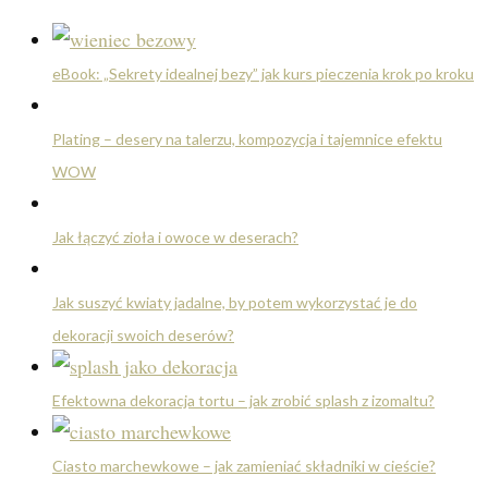
eBook: „Sekrety idealnej bezy” jak kurs pieczenia krok po kroku
Plating – desery na talerzu, kompozycja i tajemnice efektu
WOW
Jak łączyć zioła i owoce w deserach?
Jak suszyć kwiaty jadalne, by potem wykorzystać je do
dekoracji swoich deserów?
Efektowna dekoracja tortu – jak zrobić splash z izomaltu?
Ciasto marchewkowe – jak zamieniać składniki w cieście?