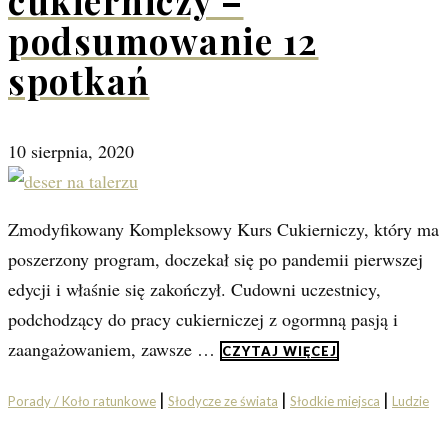
cukierniczy –
podsumowanie 12
spotkań
10 sierpnia, 2020
Zmodyfikowany Kompleksowy Kurs Cukierniczy, który ma
poszerzony program, doczekał się po pandemii pierwszej
edycji i właśnie się zakończył. Cudowni uczestnicy,
podchodzący do pracy cukierniczej z ogormną pasją i
zaangażowaniem, zawsze …
CZYTAJ WIĘCEJ
|
|
|
Porady / Koło ratunkowe
Słodycze ze świata
Słodkie miejsca
Ludzie