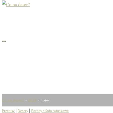
Co na deser?
»
2018
»
lipiec
|
|
Przepisy
Desery
Porady / Koło ratunkowe