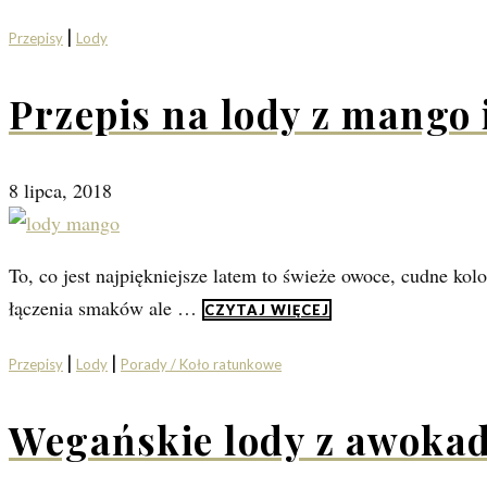
|
Przepisy
Lody
Przepis na lody z mango 
8 lipca, 2018
To, co jest najpiękniejsze latem to świeże owoce, cudne k
łączenia smaków ale …
CZYTAJ WIĘCEJ
|
|
Przepisy
Lody
Porady / Koło ratunkowe
Wegańskie lody z awokado