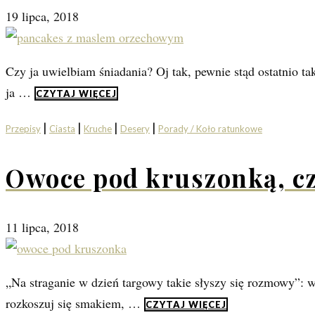
19 lipca, 2018
Czy ja uwielbiam śniadania? Oj tak, pewnie stąd ostatnio ta
ja …
CZYTAJ WIĘCEJ
|
|
|
|
Przepisy
Ciasta
Kruche
Desery
Porady / Koło ratunkowe
Owoce pod kruszonką, czy
11 lipca, 2018
„Na straganie w dzień targowy takie słyszy się rozmowy”: we
rozkoszuj się smakiem, …
CZYTAJ WIĘCEJ