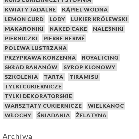
KWIATY JADALNE
KĄPIEL WODNA
LEMON CURD
LODY
LUKIER KRÓLEWSKI
MAKARONIKI
NAKED CAKE
NALEŚNIKI
PIERNICZKI
PIERRE HERMÉ
POLEWA LUSTRZANA
PRZYPRAWA KORZENNA
ROYAL ICING
SKŁAD BANANÓW
SYROP KLONOWY
SZKOLENIA
TARTA
TIRAMISU
TYLKI CUKIERNICZE
TYLKI DEKORATORSKIE
WARSZTATY CUKIERNICZE
WIELKANOC
WŁOCHY
ŚNIADANIA
ŻELATYNA
Archiwa