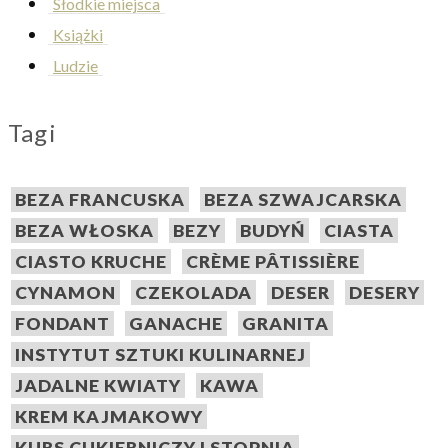
Słodkie miejsca
Książki
Ludzie
Tagi
BEZA FRANCUSKA
BEZA SZWAJCARSKA
BEZA WŁOSKA
BEZY
BUDYŃ
CIASTA
CIASTO KRUCHE
CRÈME PÂTISSIÈRE
CYNAMON
CZEKOLADA
DESER
DESERY
FONDANT
GANACHE
GRANITA
INSTYTUT SZTUKI KULINARNEJ
JADALNE KWIATY
KAWA
KREM KAJMAKOWY
KURS CUKIERNICZY I STOPNIA