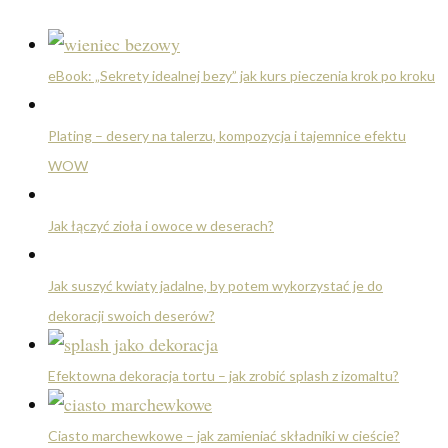
eBook: „Sekrety idealnej bezy” jak kurs pieczenia krok po kroku
Plating – desery na talerzu, kompozycja i tajemnice efektu
WOW
Jak łączyć zioła i owoce w deserach?
Jak suszyć kwiaty jadalne, by potem wykorzystać je do
dekoracji swoich deserów?
Efektowna dekoracja tortu – jak zrobić splash z izomaltu?
Ciasto marchewkowe – jak zamieniać składniki w cieście?