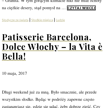
– Granita. W tym gorącym klimacie nikt nie miał ochoty
na ciężkie desery, stąd pomysł na …
CZYTAJ WIĘCEJ
|
|
Słodycze ze świata
Słodkie miejsca
Ludzie
Patisserie Barcelona,
Dolce Włochy – la Vita è
Bella!
10 maja, 2017
Długi weekend już za mną. Było smacznie, ale przede
wszystkim słodko. Będąc w podróży zapewne często
zastanawiasz się, gdzie się udać, żeby dobrze zjeść. Czy