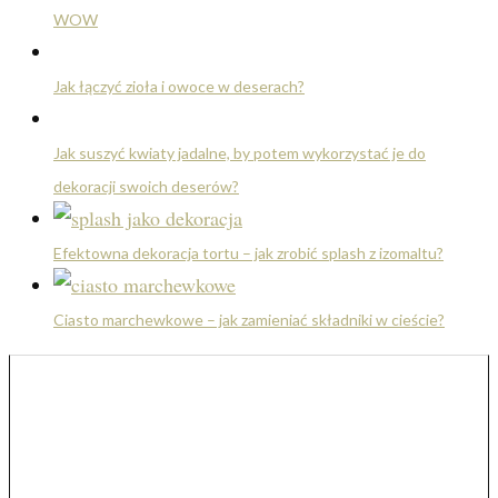
WOW
Jak łączyć zioła i owoce w deserach?
Jak suszyć kwiaty jadalne, by potem wykorzystać je do
dekoracji swoich deserów?
Efektowna dekoracja tortu – jak zrobić splash z izomaltu?
Ciasto marchewkowe – jak zamieniać składniki w cieście?