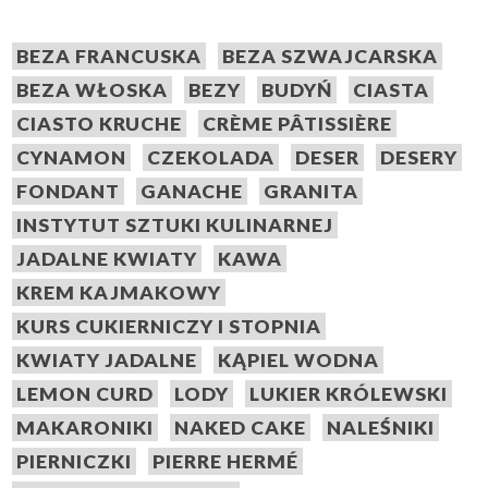
BEZA FRANCUSKA
BEZA SZWAJCARSKA
BEZA WŁOSKA
BEZY
BUDYŃ
CIASTA
CIASTO KRUCHE
CRÈME PÂTISSIÈRE
CYNAMON
CZEKOLADA
DESER
DESERY
FONDANT
GANACHE
GRANITA
INSTYTUT SZTUKI KULINARNEJ
JADALNE KWIATY
KAWA
KREM KAJMAKOWY
KURS CUKIERNICZY I STOPNIA
KWIATY JADALNE
KĄPIEL WODNA
LEMON CURD
LODY
LUKIER KRÓLEWSKI
MAKARONIKI
NAKED CAKE
NALEŚNIKI
PIERNICZKI
PIERRE HERMÉ