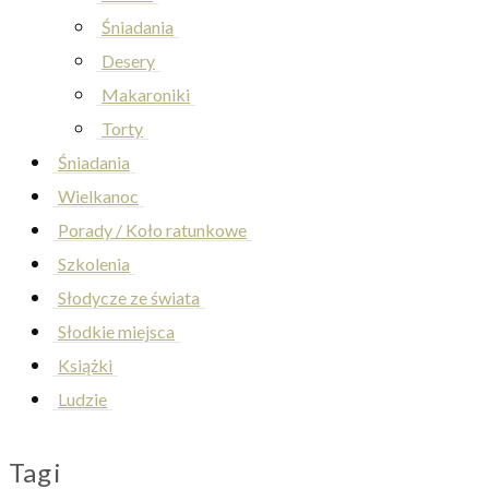
Śniadania
Desery
Makaroniki
Torty
Śniadania
Wielkanoc
Porady / Koło ratunkowe
Szkolenia
Słodycze ze świata
Słodkie miejsca
Książki
Ludzie
Tagi