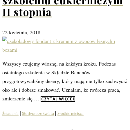
szkoleniu cukierniczym
II stopnia
22 kwietnia, 2018
Wszyscy czujemy wiosnę, na każdym kroku. Podczas
ostatniego szkolenia w Składzie Bananów
przygotowywaliśmy desery, który mają nie tylko zachwycić
oko ale i dobrze smakować. Uznałam, że twórcza praca,
zmierzenie się …
CZYTAJ WIĘCEJ
|
|
Śniadania
Słodycze ze świata
Słodkie miejsca