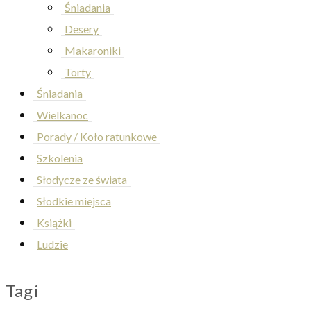
Śniadania
Desery
Makaroniki
Torty
Śniadania
Wielkanoc
Porady / Koło ratunkowe
Szkolenia
Słodycze ze świata
Słodkie miejsca
Książki
Ludzie
Tagi