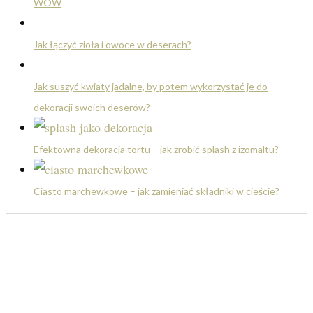
WOW
Jak łączyć zioła i owoce w deserach?
Jak suszyć kwiaty jadalne, by potem wykorzystać je do
dekoracji swoich deserów?
Efektowna dekoracja tortu – jak zrobić splash z izomaltu?
Ciasto marchewkowe – jak zamieniać składniki w cieście?