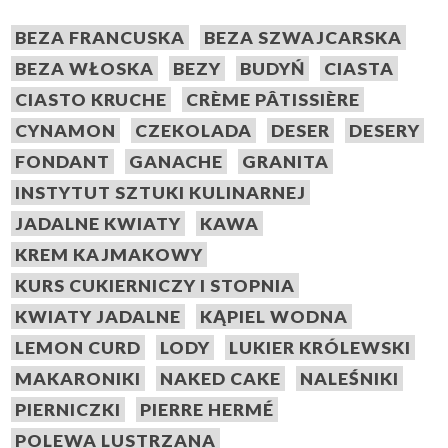
BEZA FRANCUSKA
BEZA SZWAJCARSKA
BEZA WŁOSKA
BEZY
BUDYŃ
CIASTA
CIASTO KRUCHE
CRÈME PÂTISSIÈRE
CYNAMON
CZEKOLADA
DESER
DESERY
FONDANT
GANACHE
GRANITA
INSTYTUT SZTUKI KULINARNEJ
JADALNE KWIATY
KAWA
KREM KAJMAKOWY
KURS CUKIERNICZY I STOPNIA
KWIATY JADALNE
KĄPIEL WODNA
LEMON CURD
LODY
LUKIER KRÓLEWSKI
MAKARONIKI
NAKED CAKE
NALEŚNIKI
PIERNICZKI
PIERRE HERMÉ
POLEWA LUSTRZANA