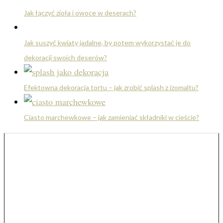
Jak łączyć zioła i owoce w deserach?
Jak suszyć kwiaty jadalne, by potem wykorzystać je do
dekoracji swoich deserów?
Efektowna dekoracja tortu – jak zrobić splash z izomaltu?
Ciasto marchewkowe – jak zamieniać składniki w cieście?