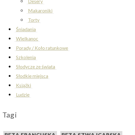
Desery
Makaroniki
Torty
Śniadania
Wielkanoc
Porady / Koło ratunkowe
Szkolenia
Słodycze ze świata
Słodkie miejsca
Książki
Ludzie
Tagi
BEZA FRANCUSKA
BEZA SZWAJCARSKA