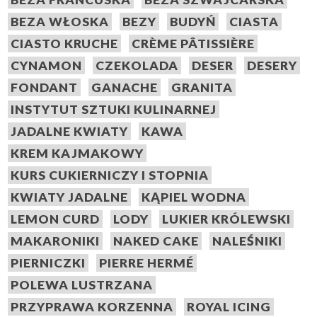
BEZA WŁOSKA
BEZY
BUDYŃ
CIASTA
CIASTO KRUCHE
CRÈME PÂTISSIÈRE
CYNAMON
CZEKOLADA
DESER
DESERY
FONDANT
GANACHE
GRANITA
INSTYTUT SZTUKI KULINARNEJ
JADALNE KWIATY
KAWA
KREM KAJMAKOWY
KURS CUKIERNICZY I STOPNIA
KWIATY JADALNE
KĄPIEL WODNA
LEMON CURD
LODY
LUKIER KRÓLEWSKI
MAKARONIKI
NAKED CAKE
NALEŚNIKI
PIERNICZKI
PIERRE HERMÉ
POLEWA LUSTRZANA
PRZYPRAWA KORZENNA
ROYAL ICING