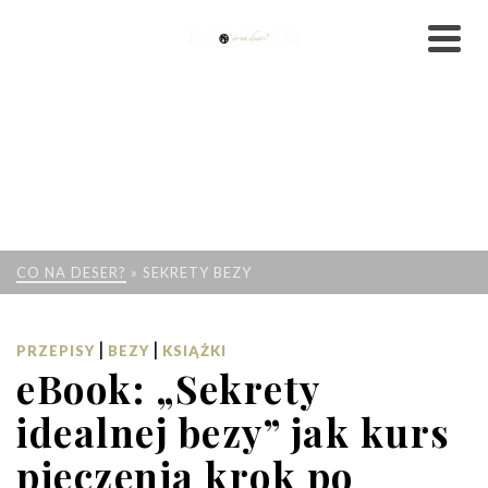
CO NA DESER?
»
SEKRETY BEZY
|
|
PRZEPISY
BEZY
KSIĄŻKI
eBook: „Sekrety
idealnej bezy” jak kurs
pieczenia krok po