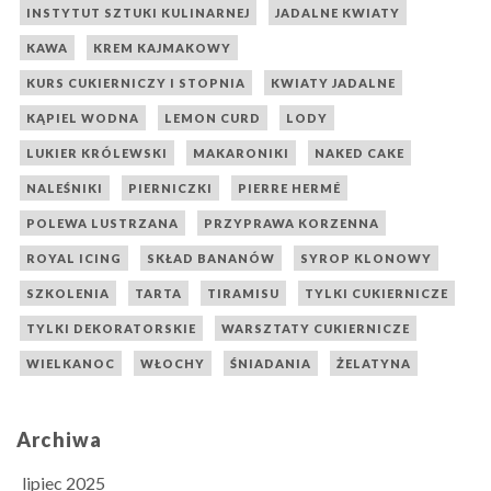
INSTYTUT SZTUKI KULINARNEJ
JADALNE KWIATY
KAWA
KREM KAJMAKOWY
KURS CUKIERNICZY I STOPNIA
KWIATY JADALNE
KĄPIEL WODNA
LEMON CURD
LODY
LUKIER KRÓLEWSKI
MAKARONIKI
NAKED CAKE
NALEŚNIKI
PIERNICZKI
PIERRE HERMÉ
POLEWA LUSTRZANA
PRZYPRAWA KORZENNA
ROYAL ICING
SKŁAD BANANÓW
SYROP KLONOWY
SZKOLENIA
TARTA
TIRAMISU
TYLKI CUKIERNICZE
TYLKI DEKORATORSKIE
WARSZTATY CUKIERNICZE
WIELKANOC
WŁOCHY
ŚNIADANIA
ŻELATYNA
Archiwa
lipiec 2025