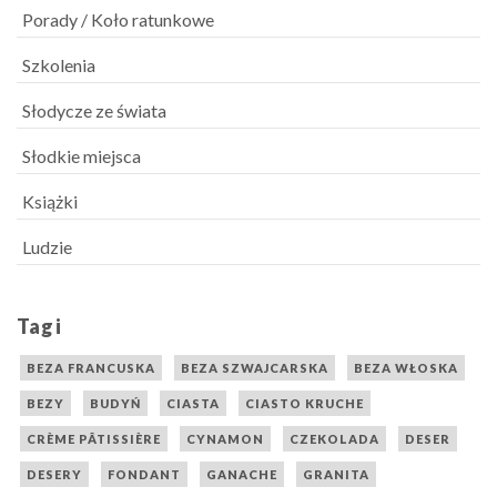
Porady / Koło ratunkowe
Szkolenia
Słodycze ze świata
Słodkie miejsca
Książki
Ludzie
Tagi
BEZA FRANCUSKA
BEZA SZWAJCARSKA
BEZA WŁOSKA
BEZY
BUDYŃ
CIASTA
CIASTO KRUCHE
CRÈME PÂTISSIÈRE
CYNAMON
CZEKOLADA
DESER
DESERY
FONDANT
GANACHE
GRANITA