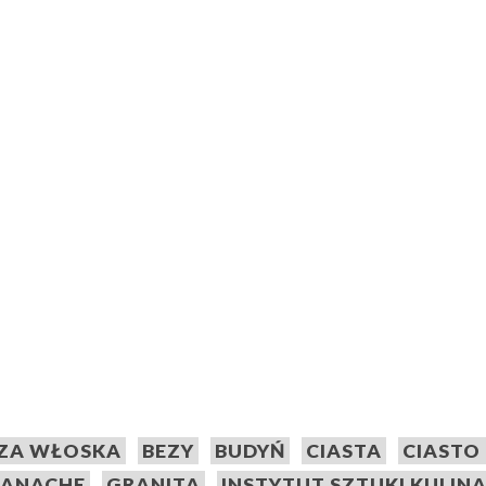
ZA WŁOSKA
BEZY
BUDYŃ
CIASTA
CIASTO
ANACHE
GRANITA
INSTYTUT SZTUKI KULIN