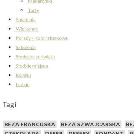
Makaroniki
Torty
Śniadania
Wielkanoc
Porady / Koło ratunkowe
Szkolenia
Słodycze ze świata
Słodkie miejsca
Książki
Ludzie
Tagi
BEZA FRANCUSKA
BEZA SZWAJCARSKA
BE
CZEKOLADA
DESER
DESERY
FONDANT
G