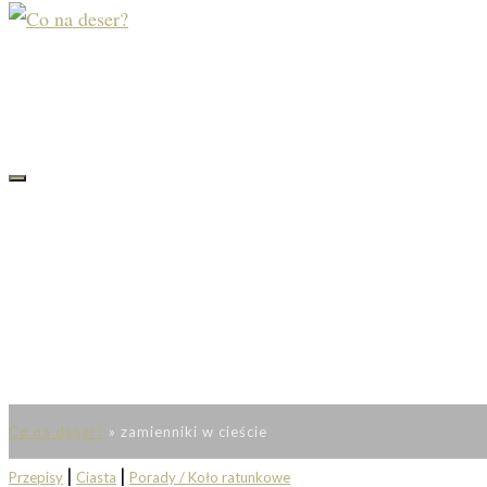
Co na deser?
»
zamienniki w cieście
|
|
Przepisy
Ciasta
Porady / Koło ratunkowe