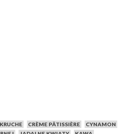
 KRUCHE
CRÈME PÂTISSIÈRE
CYNAMON
ARNEJ
JADALNE KWIATY
KAWA