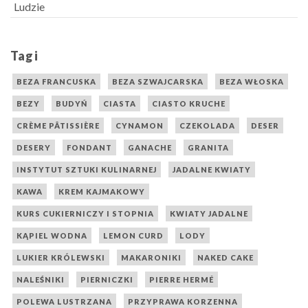
Ludzie
Tagi
BEZA FRANCUSKA
BEZA SZWAJCARSKA
BEZA WŁOSKA
BEZY
BUDYŃ
CIASTA
CIASTO KRUCHE
CRÈME PÂTISSIÈRE
CYNAMON
CZEKOLADA
DESER
DESERY
FONDANT
GANACHE
GRANITA
INSTYTUT SZTUKI KULINARNEJ
JADALNE KWIATY
KAWA
KREM KAJMAKOWY
KURS CUKIERNICZY I STOPNIA
KWIATY JADALNE
KĄPIEL WODNA
LEMON CURD
LODY
LUKIER KRÓLEWSKI
MAKARONIKI
NAKED CAKE
NALEŚNIKI
PIERNICZKI
PIERRE HERMÉ
POLEWA LUSTRZANA
PRZYPRAWA KORZENNA