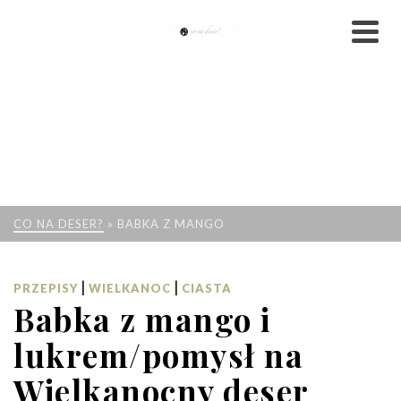
CO NA DESER?
»
BABKA Z MANGO
|
|
PRZEPISY
WIELKANOC
CIASTA
Babka z mango i
lukrem/pomysł na
Wielkanocny deser