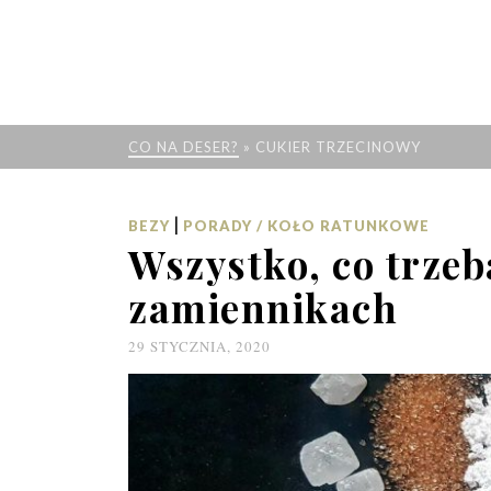
CO NA DESER?
»
CUKIER TRZECINOWY
|
BEZY
PORADY / KOŁO RATUNKOWE
Wszystko, co trzeba
zamiennikach
29 STYCZNIA, 2020