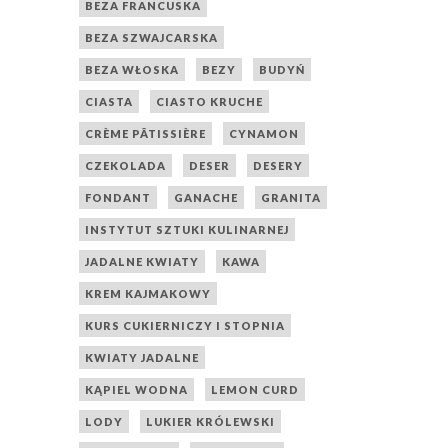
BEZA FRANCUSKA
BEZA SZWAJCARSKA
BEZA WŁOSKA
BEZY
BUDYŃ
CIASTA
CIASTO KRUCHE
CRÈME PÂTISSIÈRE
CYNAMON
CZEKOLADA
DESER
DESERY
FONDANT
GANACHE
GRANITA
INSTYTUT SZTUKI KULINARNEJ
JADALNE KWIATY
KAWA
KREM KAJMAKOWY
KURS CUKIERNICZY I STOPNIA
KWIATY JADALNE
KĄPIEL WODNA
LEMON CURD
LODY
LUKIER KRÓLEWSKI