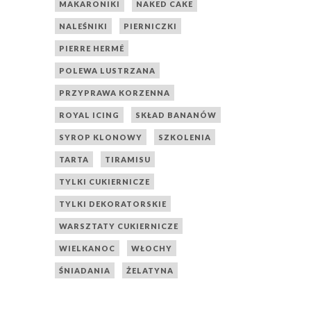
MAKARONIKI
NAKED CAKE
NALEŚNIKI
PIERNICZKI
PIERRE HERMÉ
POLEWA LUSTRZANA
PRZYPRAWA KORZENNA
ROYAL ICING
SKŁAD BANANÓW
SYROP KLONOWY
SZKOLENIA
TARTA
TIRAMISU
TYLKI CUKIERNICZE
TYLKI DEKORATORSKIE
WARSZTATY CUKIERNICZE
WIELKANOC
WŁOCHY
ŚNIADANIA
ŻELATYNA