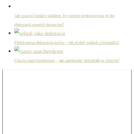
Jak suszyć kwiaty jadalne, by potem wykorzystać je do
dekoracji swoich deserów?
Efektowna dekoracja tortu – jak zrobić splash z izomaltu?
Ciasto marchewkowe – jak zamieniać składniki w cieście?