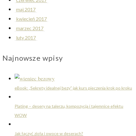
maj 2017
kwiecień 2017
marzec 2017
luty 2017
Najnowsze wpisy
eBook: „Sekrety idealnej bezy” jak kurs pieczenia krok po kroku
Plating – desery na talerzu, kompozycja i tajemnice efektu
WOW
Jak łączyć zioła i owoce w deserach?