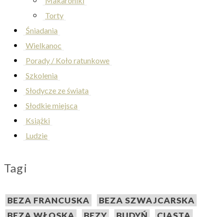
Makaroniki
Torty
Śniadania
Wielkanoc
Porady / Koło ratunkowe
Szkolenia
Słodycze ze świata
Słodkie miejsca
Książki
Ludzie
Tagi
BEZA FRANCUSKA
BEZA SZWAJCARSKA
BEZA WŁOSKA
BEZY
BUDYŃ
CIASTA