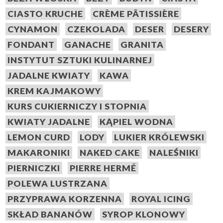
CIASTO KRUCHE
CRÈME PÂTISSIÈRE
CYNAMON
CZEKOLADA
DESER
DESERY
FONDANT
GANACHE
GRANITA
INSTYTUT SZTUKI KULINARNEJ
JADALNE KWIATY
KAWA
KREM KAJMAKOWY
KURS CUKIERNICZY I STOPNIA
KWIATY JADALNE
KĄPIEL WODNA
LEMON CURD
LODY
LUKIER KRÓLEWSKI
MAKARONIKI
NAKED CAKE
NALEŚNIKI
PIERNICZKI
PIERRE HERMÉ
POLEWA LUSTRZANA
PRZYPRAWA KORZENNA
ROYAL ICING
SKŁAD BANANÓW
SYROP KLONOWY