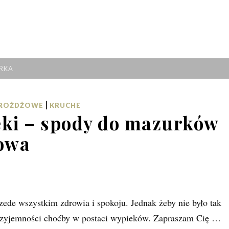
RKA
|
DROŻDŻOWE
KRUCHE
ki – spody do mazurków
sowa
ede wszystkim zdrowia i spokoju. Jednak żeby nie było tak
e przyjemności choćby w postaci wypieków. Zapraszam Cię …