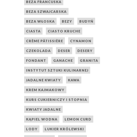
BEZA FRANCUSKA
BEZA SZWAJCARSKA
BEZA WŁOSKA
BEZY
BUDYŃ
CIASTA
CIASTO KRUCHE
CRÈME PÂTISSIÈRE
CYNAMON
CZEKOLADA
DESER
DESERY
FONDANT
GANACHE
GRANITA
INSTYTUT SZTUKI KULINARNEJ
JADALNE KWIATY
KAWA
KREM KAJMAKOWY
KURS CUKIERNICZY I STOPNIA
KWIATY JADALNE
KĄPIEL WODNA
LEMON CURD
LODY
LUKIER KRÓLEWSKI