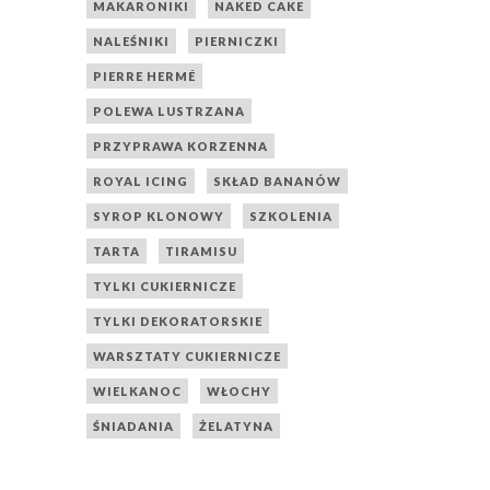
MAKARONIKI
NAKED CAKE
NALEŚNIKI
PIERNICZKI
PIERRE HERMÉ
POLEWA LUSTRZANA
PRZYPRAWA KORZENNA
ROYAL ICING
SKŁAD BANANÓW
SYROP KLONOWY
SZKOLENIA
TARTA
TIRAMISU
TYLKI CUKIERNICZE
TYLKI DEKORATORSKIE
WARSZTATY CUKIERNICZE
WIELKANOC
WŁOCHY
ŚNIADANIA
ŻELATYNA