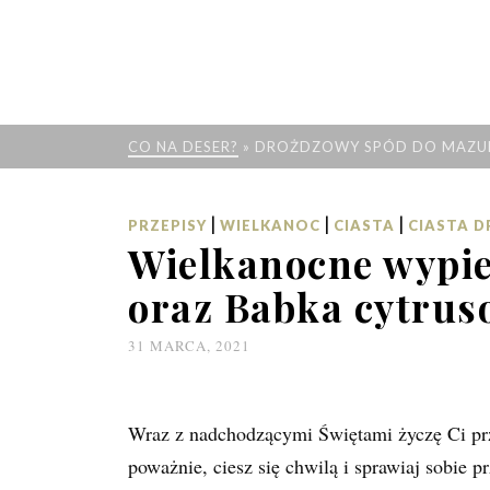
CO NA DESER?
»
DROŻDZOWY SPÓD DO MAZU
|
|
|
PRZEPISY
WIELKANOC
CIASTA
CIASTA 
Wielkanocne wypie
oraz Babka cytru
31 MARCA, 2021
Wraz z nadchodzącymi Świętami życzę Ci prz
poważnie, ciesz się chwilą i sprawiaj sobi