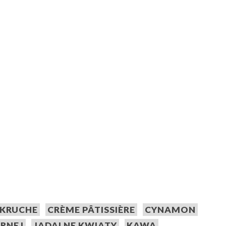
 KRUCHE
CRÈME PÂTISSIÈRE
CYNAMON
ARNEJ
JADALNE KWIATY
KAWA