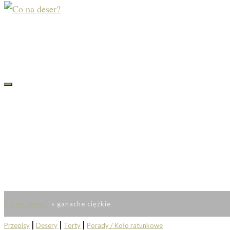
Co na deser?
»
ganache ciężkie
|
|
|
Przepisy
Desery
Torty
Porady / Koło ratunkowe