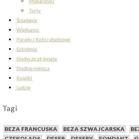
Makaroniki
Torty
Śniadania
Wielkanoc
Porady / Koło ratunkowe
Szkolenia
Słodycze ze świata
Słodkie miejsca
Książki
Ludzie
Tagi
BEZA FRANCUSKA
BEZA SZWAJCARSKA
BE
CZEKOLADA
DESER
DESERY
FONDANT
G