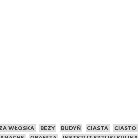
ZA WŁOSKA
BEZY
BUDYŃ
CIASTA
CIASTO
ANACHE
GRANITA
INSTYTUT SZTUKI KULIN