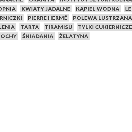
TOPNIA
KWIATY JADALNE
KĄPIEL WODNA
L
ERNICZKI
PIERRE HERMÉ
POLEWA LUSTRZAN
LENIA
TARTA
TIRAMISU
TYLKI CUKIERNICZ
OCHY
ŚNIADANIA
ŻELATYNA