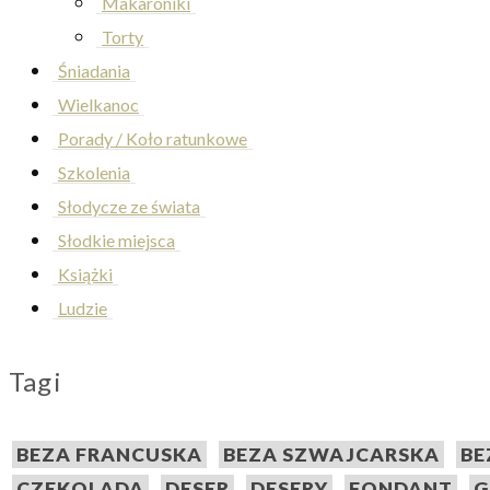
Makaroniki
Torty
Śniadania
Wielkanoc
Porady / Koło ratunkowe
Szkolenia
Słodycze ze świata
Słodkie miejsca
Książki
Ludzie
Tagi
BEZA FRANCUSKA
BEZA SZWAJCARSKA
BE
CZEKOLADA
DESER
DESERY
FONDANT
G