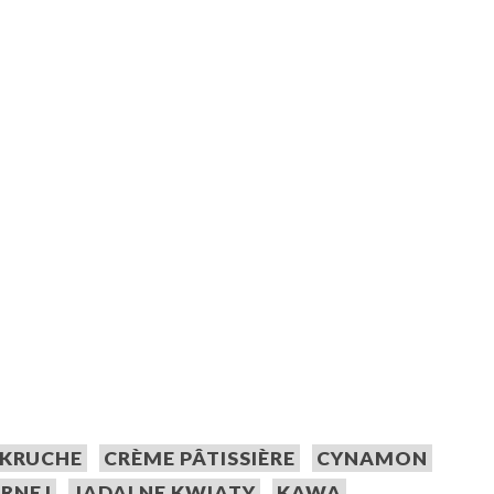
 KRUCHE
CRÈME PÂTISSIÈRE
CYNAMON
ARNEJ
JADALNE KWIATY
KAWA