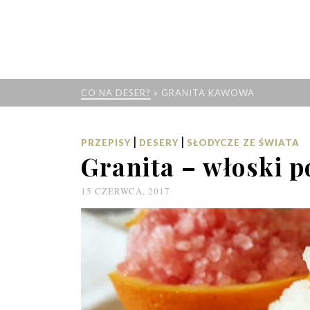
CO NA DESER?
»
GRANITA KAWOWA
|
|
PRZEPISY
DESERY
SŁODYCZE ZE ŚWIATA
Granita – włoski 
15 CZERWCA, 2017