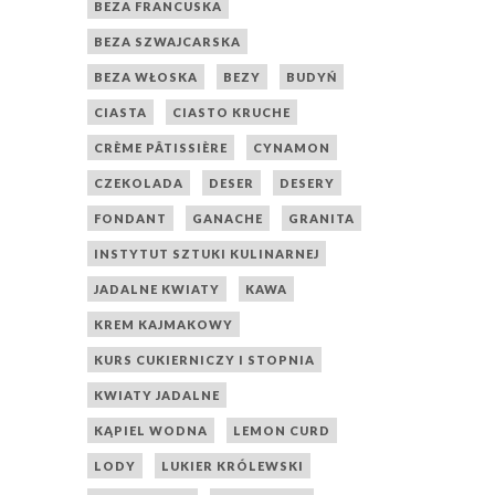
BEZA FRANCUSKA
BEZA SZWAJCARSKA
BEZA WŁOSKA
BEZY
BUDYŃ
CIASTA
CIASTO KRUCHE
CRÈME PÂTISSIÈRE
CYNAMON
CZEKOLADA
DESER
DESERY
FONDANT
GANACHE
GRANITA
INSTYTUT SZTUKI KULINARNEJ
JADALNE KWIATY
KAWA
KREM KAJMAKOWY
KURS CUKIERNICZY I STOPNIA
KWIATY JADALNE
KĄPIEL WODNA
LEMON CURD
LODY
LUKIER KRÓLEWSKI