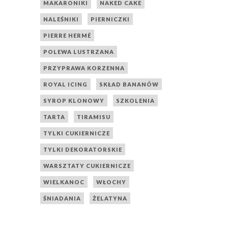
MAKARONIKI
NAKED CAKE
NALEŚNIKI
PIERNICZKI
PIERRE HERMÉ
POLEWA LUSTRZANA
PRZYPRAWA KORZENNA
ROYAL ICING
SKŁAD BANANÓW
SYROP KLONOWY
SZKOLENIA
TARTA
TIRAMISU
TYLKI CUKIERNICZE
TYLKI DEKORATORSKIE
WARSZTATY CUKIERNICZE
WIELKANOC
WŁOCHY
ŚNIADANIA
ŻELATYNA