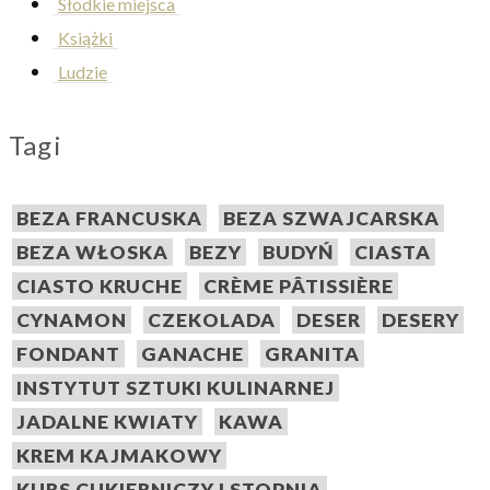
Słodkie miejsca
Książki
Ludzie
Tagi
BEZA FRANCUSKA
BEZA SZWAJCARSKA
BEZA WŁOSKA
BEZY
BUDYŃ
CIASTA
CIASTO KRUCHE
CRÈME PÂTISSIÈRE
CYNAMON
CZEKOLADA
DESER
DESERY
FONDANT
GANACHE
GRANITA
INSTYTUT SZTUKI KULINARNEJ
JADALNE KWIATY
KAWA
KREM KAJMAKOWY
KURS CUKIERNICZY I STOPNIA