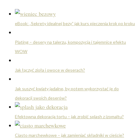
eBook: „Sekrety idealnej bezy” jak kurs pieczenia krok po kroku
Plating – desery na talerzu, kompozycja i tajemnice efektu
WOW
Jak łączyć zioła i owoce w deserach?
Jak suszyć kwiaty jadalne, by potem wykorzystać je do
dekoracji swoich deserów?
Efektowna dekoracja tortu – jak zrobić splash z izomaltu?
Ciasto marchewkowe – jak zamieniać składniki w cieście?