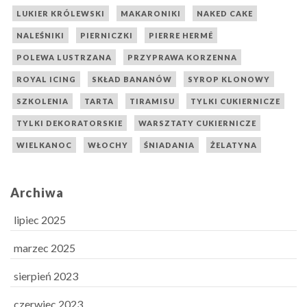
LUKIER KRÓLEWSKI
MAKARONIKI
NAKED CAKE
NALEŚNIKI
PIERNICZKI
PIERRE HERMÉ
POLEWA LUSTRZANA
PRZYPRAWA KORZENNA
ROYAL ICING
SKŁAD BANANÓW
SYROP KLONOWY
SZKOLENIA
TARTA
TIRAMISU
TYLKI CUKIERNICZE
TYLKI DEKORATORSKIE
WARSZTATY CUKIERNICZE
WIELKANOC
WŁOCHY
ŚNIADANIA
ŻELATYNA
Archiwa
lipiec 2025
marzec 2025
sierpień 2023
czerwiec 2023