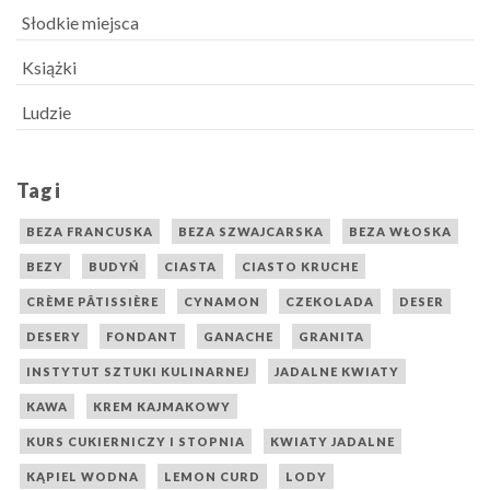
Słodkie miejsca
Książki
Ludzie
Tagi
BEZA FRANCUSKA
BEZA SZWAJCARSKA
BEZA WŁOSKA
BEZY
BUDYŃ
CIASTA
CIASTO KRUCHE
CRÈME PÂTISSIÈRE
CYNAMON
CZEKOLADA
DESER
DESERY
FONDANT
GANACHE
GRANITA
INSTYTUT SZTUKI KULINARNEJ
JADALNE KWIATY
KAWA
KREM KAJMAKOWY
KURS CUKIERNICZY I STOPNIA
KWIATY JADALNE
KĄPIEL WODNA
LEMON CURD
LODY