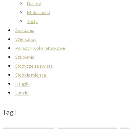
Desery
Makaroniki
Torty
Śniadania
Wielkanoc
Porady / Koło ratunkowe
Szkolenia
Słodycze ze świata
Słodkie miejsca
Książki
Ludzie
Tagi