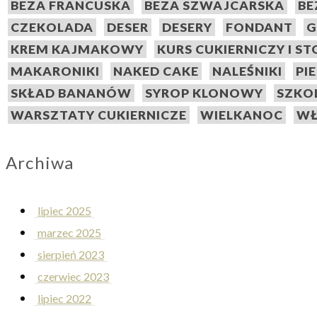
BEZA FRANCUSKA
BEZA SZWAJCARSKA
BE
CZEKOLADA
DESER
DESERY
FONDANT
G
KREM KAJMAKOWY
KURS CUKIERNICZY I S
MAKARONIKI
NAKED CAKE
NALEŚNIKI
PI
SKŁAD BANANÓW
SYROP KLONOWY
SZKO
WARSZTATY CUKIERNICZE
WIELKANOC
WŁ
Archiwa
lipiec 2025
marzec 2025
sierpień 2023
czerwiec 2023
lipiec 2022