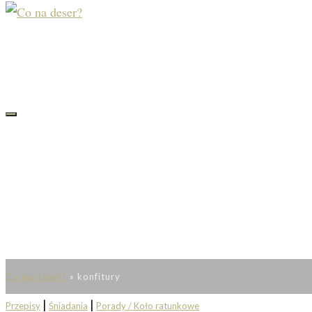
Co na deser?
»
konfitury
|
|
Przepisy
Śniadania
Porady / Koło ratunkowe