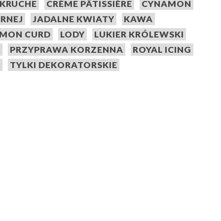
 KRUCHE
CRÈME PÂTISSIÈRE
CYNAMON
ARNEJ
JADALNE KWIATY
KAWA
EMON CURD
LODY
LUKIER KRÓLEWSKI
A
PRZYPRAWA KORZENNA
ROYAL ICING
E
TYLKI DEKORATORSKIE