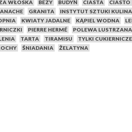
ZA WŁOSKA
BEZY
BUDYŃ
CIASTA
CIASTO
ANACHE
GRANITA
INSTYTUT SZTUKI KULIN
TOPNIA
KWIATY JADALNE
KĄPIEL WODNA
L
ERNICZKI
PIERRE HERMÉ
POLEWA LUSTRZAN
LENIA
TARTA
TIRAMISU
TYLKI CUKIERNICZ
OCHY
ŚNIADANIA
ŻELATYNA