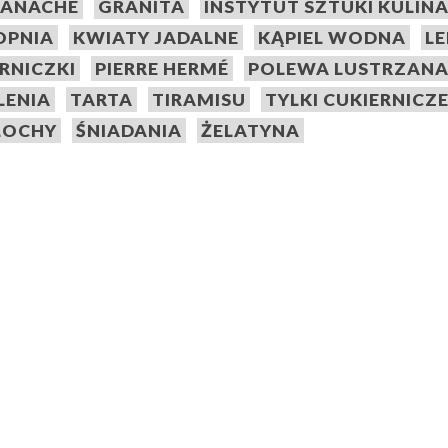
ANACHE
GRANITA
INSTYTUT SZTUKI KULIN
TOPNIA
KWIATY JADALNE
KĄPIEL WODNA
L
ERNICZKI
PIERRE HERMÉ
POLEWA LUSTRZAN
LENIA
TARTA
TIRAMISU
TYLKI CUKIERNICZ
OCHY
ŚNIADANIA
ŻELATYNA