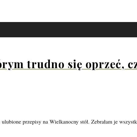
rym trudno się oprzeć, cz
je ulubione przepisy na Wielkanocny stół. Zebrałam je wszyst