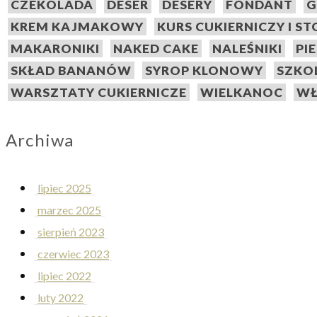
CZEKOLADA
DESER
DESERY
FONDANT
G
KREM KAJMAKOWY
KURS CUKIERNICZY I S
MAKARONIKI
NAKED CAKE
NALEŚNIKI
PI
SKŁAD BANANÓW
SYROP KLONOWY
SZKO
WARSZTATY CUKIERNICZE
WIELKANOC
WŁ
Archiwa
lipiec 2025
marzec 2025
sierpień 2023
czerwiec 2023
lipiec 2022
luty 2022