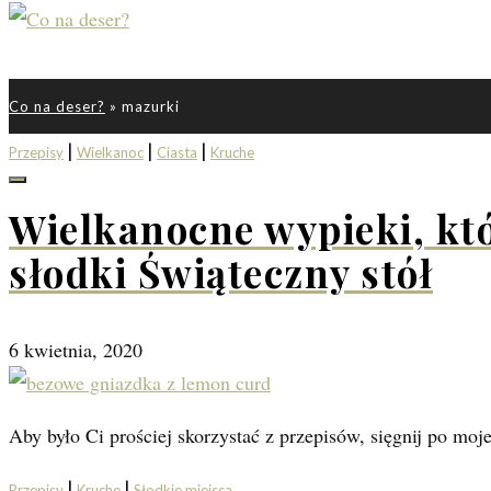
Co na deser?
»
mazurki
|
|
|
Przepisy
Wielkanoc
Ciasta
Kruche
Wielkanocne wypieki, któ
słodki Świąteczny stół
6 kwietnia, 2020
Aby było Ci prościej skorzystać z przepisów, sięgnij po mo
|
|
Przepisy
Kruche
Słodkie miejsca