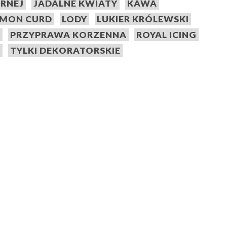
ARNEJ
JADALNE KWIATY
KAWA
EMON CURD
LODY
LUKIER KRÓLEWSKI
A
PRZYPRAWA KORZENNA
ROYAL ICING
E
TYLKI DEKORATORSKIE