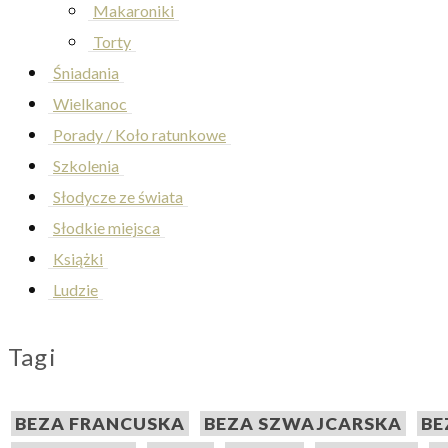
Makaroniki
Torty
Śniadania
Wielkanoc
Porady / Koło ratunkowe
Szkolenia
Słodycze ze świata
Słodkie miejsca
Książki
Ludzie
Tagi
BEZA FRANCUSKA
BEZA SZWAJCARSKA
BE