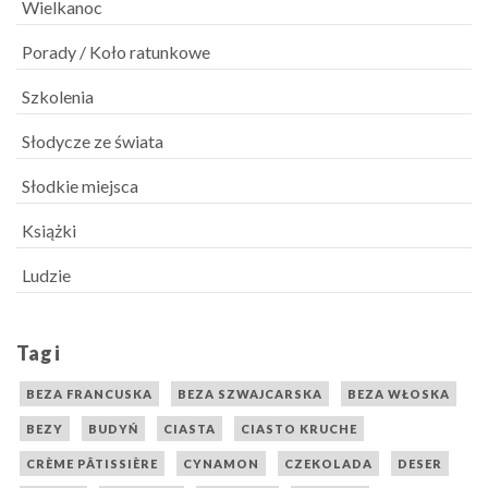
Wielkanoc
Porady / Koło ratunkowe
Szkolenia
Słodycze ze świata
Słodkie miejsca
Książki
Ludzie
Tagi
BEZA FRANCUSKA
BEZA SZWAJCARSKA
BEZA WŁOSKA
BEZY
BUDYŃ
CIASTA
CIASTO KRUCHE
CRÈME PÂTISSIÈRE
CYNAMON
CZEKOLADA
DESER