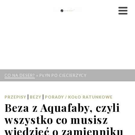
CO NA DESER?
»
PŁYN PO CIECIERZYCY
|
|
PRZEPISY
BEZY
PORADY / KOŁO RATUNKOWE
Beza z Aquafaby, czyli
wszystko co musisz
wiedzieć o zamienniku