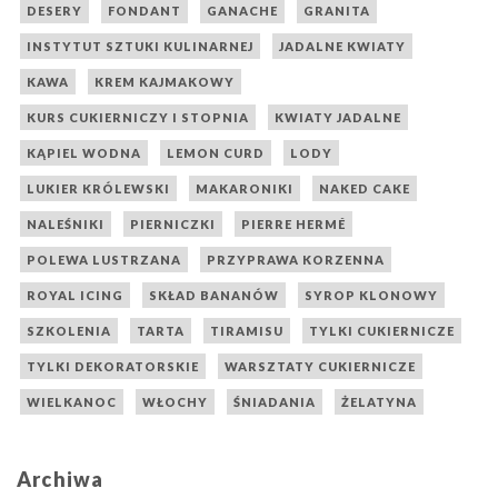
DESERY
FONDANT
GANACHE
GRANITA
INSTYTUT SZTUKI KULINARNEJ
JADALNE KWIATY
KAWA
KREM KAJMAKOWY
KURS CUKIERNICZY I STOPNIA
KWIATY JADALNE
KĄPIEL WODNA
LEMON CURD
LODY
LUKIER KRÓLEWSKI
MAKARONIKI
NAKED CAKE
NALEŚNIKI
PIERNICZKI
PIERRE HERMÉ
POLEWA LUSTRZANA
PRZYPRAWA KORZENNA
ROYAL ICING
SKŁAD BANANÓW
SYROP KLONOWY
SZKOLENIA
TARTA
TIRAMISU
TYLKI CUKIERNICZE
TYLKI DEKORATORSKIE
WARSZTATY CUKIERNICZE
WIELKANOC
WŁOCHY
ŚNIADANIA
ŻELATYNA
Archiwa