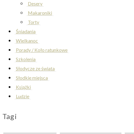
Desery
Makaroniki
Torty
Śniadania
Wielkanoc
Porady / Koło ratunkowe
Szkolenia
Słodycze ze świata
Słodkie miejsca
Książki
Ludzie
Tagi