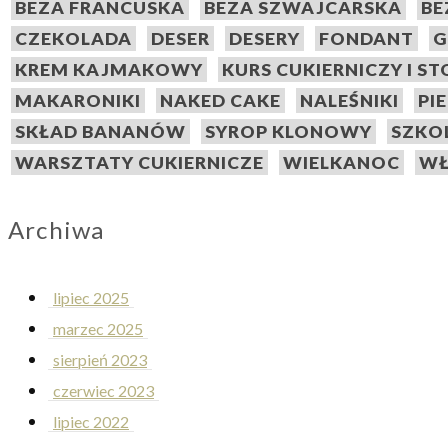
BEZA FRANCUSKA
BEZA SZWAJCARSKA
BE
CZEKOLADA
DESER
DESERY
FONDANT
G
KREM KAJMAKOWY
KURS CUKIERNICZY I S
MAKARONIKI
NAKED CAKE
NALEŚNIKI
PI
SKŁAD BANANÓW
SYROP KLONOWY
SZKO
WARSZTATY CUKIERNICZE
WIELKANOC
WŁ
Archiwa
lipiec 2025
marzec 2025
sierpień 2023
czerwiec 2023
lipiec 2022