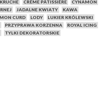
 KRUCHE
CRÈME PÂTISSIÈRE
CYNAMON
ARNEJ
JADALNE KWIATY
KAWA
EMON CURD
LODY
LUKIER KRÓLEWSKI
A
PRZYPRAWA KORZENNA
ROYAL ICING
E
TYLKI DEKORATORSKIE