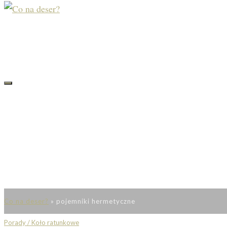
Co na deser?
»
pojemniki hermetyczne
Porady / Koło ratunkowe