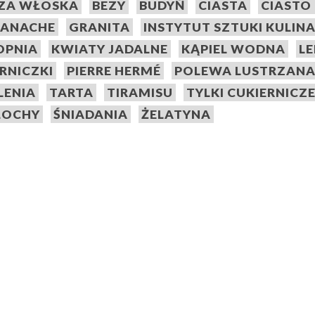
ZA WŁOSKA
BEZY
BUDYŃ
CIASTA
CIASTO
ANACHE
GRANITA
INSTYTUT SZTUKI KULIN
TOPNIA
KWIATY JADALNE
KĄPIEL WODNA
L
ERNICZKI
PIERRE HERMÉ
POLEWA LUSTRZAN
LENIA
TARTA
TIRAMISU
TYLKI CUKIERNICZ
OCHY
ŚNIADANIA
ŻELATYNA