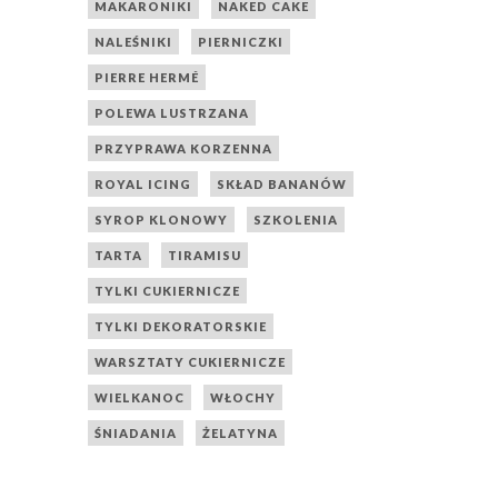
MAKARONIKI
NAKED CAKE
NALEŚNIKI
PIERNICZKI
PIERRE HERMÉ
POLEWA LUSTRZANA
PRZYPRAWA KORZENNA
ROYAL ICING
SKŁAD BANANÓW
SYROP KLONOWY
SZKOLENIA
TARTA
TIRAMISU
TYLKI CUKIERNICZE
TYLKI DEKORATORSKIE
WARSZTATY CUKIERNICZE
WIELKANOC
WŁOCHY
ŚNIADANIA
ŻELATYNA