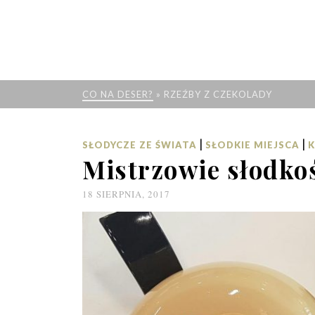
CO NA DESER?
»
RZEŹBY Z CZEKOLADY
|
|
SŁODYCZE ZE ŚWIATA
SŁODKIE MIEJSCA
K
Mistrzowie słodkoś
18 SIERPNIA, 2017