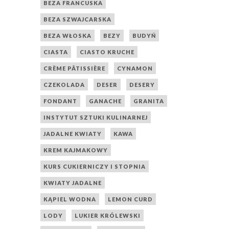
BEZA FRANCUSKA
BEZA SZWAJCARSKA
BEZA WŁOSKA
BEZY
BUDYŃ
CIASTA
CIASTO KRUCHE
CRÈME PÂTISSIÈRE
CYNAMON
CZEKOLADA
DESER
DESERY
FONDANT
GANACHE
GRANITA
INSTYTUT SZTUKI KULINARNEJ
JADALNE KWIATY
KAWA
KREM KAJMAKOWY
KURS CUKIERNICZY I STOPNIA
KWIATY JADALNE
KĄPIEL WODNA
LEMON CURD
LODY
LUKIER KRÓLEWSKI