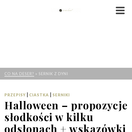
CO NA DESER?
»
SERNIK Z DYNI
|
|
PRZEPISY
CIASTKA
SERNIKI
Halloween – propozycje
słodkości w kilku
odsłonach + wskazówki