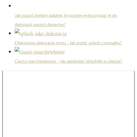
Jak suszyć kwiaty jadalne, by potem wykorzystać je do
dekoracji swoich deserów?
Efektowna dekoracja tortu – jak zrobić splash z izomaltu?
Ciasto marchewkowe – jak zamieniać składniki w cieście?