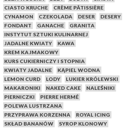
CIASTO KRUCHE
CRÈME PÂTISSIÈRE
CYNAMON
CZEKOLADA
DESER
DESERY
FONDANT
GANACHE
GRANITA
INSTYTUT SZTUKI KULINARNEJ
JADALNE KWIATY
KAWA
KREM KAJMAKOWY
KURS CUKIERNICZY I STOPNIA
KWIATY JADALNE
KĄPIEL WODNA
LEMON CURD
LODY
LUKIER KRÓLEWSKI
MAKARONIKI
NAKED CAKE
NALEŚNIKI
PIERNICZKI
PIERRE HERMÉ
POLEWA LUSTRZANA
PRZYPRAWA KORZENNA
ROYAL ICING
SKŁAD BANANÓW
SYROP KLONOWY