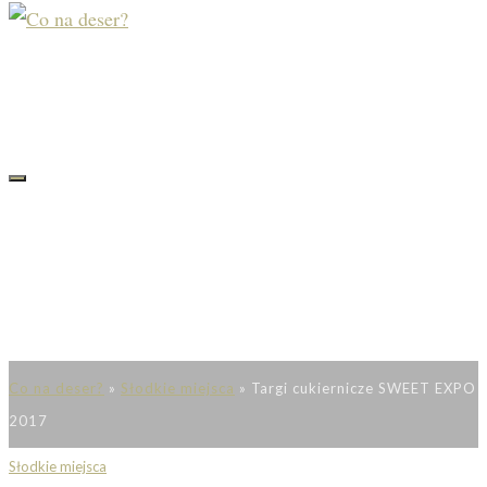
Co na deser?
»
Słodkie miejsca
»
Targi cukiernicze SWEET EXPO
2017
Słodkie miejsca