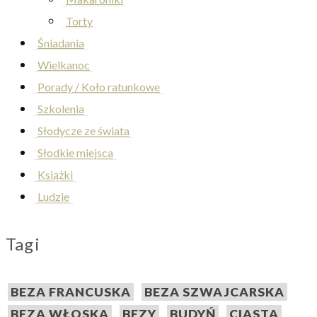
Torty
Śniadania
Wielkanoc
Porady / Koło ratunkowe
Szkolenia
Słodycze ze świata
Słodkie miejsca
Książki
Ludzie
Tagi
BEZA FRANCUSKA
BEZA SZWAJCARSKA
BEZA WŁOSKA
BEZY
BUDYŃ
CIASTA