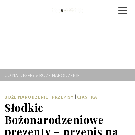
CO NA DESER?
»
BOŻE NARODZENIE
|
|
BOŻE NARODZENIE
PRZEPISY
CIASTKA
Słodkie
Bożonarodzeniowe
prezenty – przepis na