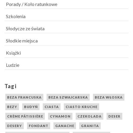
Porady / Koło ratunkowe
Szkolenia
Słodycze ze świata
Słodkie miejsca
Książki
Ludzie
Tagi
BEZA FRANCUSKA
BEZA SZWAJCARSKA
BEZA WŁOSKA
BEZY
BUDYŃ
CIASTA
CIASTO KRUCHE
CRÈME PÂTISSIÈRE
CYNAMON
CZEKOLADA
DESER
DESERY
FONDANT
GANACHE
GRANITA