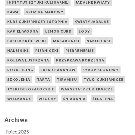
INSTYTUT SZTUKI KULINARNEJ
JADALNE KWIATY
KAWA
KREM KAJMAKOWY
KURS CUKIERNICZY I STOPNIA
KWIATY JADALNE
KĄPIEL WODNA
LEMON CURD
LODY
LUKIER KRÓLEWSKI
MAKARONIKI
NAKED CAKE
NALEŚNIKI
PIERNICZKI
PIERRE HERMÉ
POLEWA LUSTRZANA
PRZYPRAWA KORZENNA
ROYAL ICING
SKŁAD BANANÓW
SYROP KLONOWY
SZKOLENIA
TARTA
TIRAMISU
TYLKI CUKIERNICZE
TYLKI DEKORATORSKIE
WARSZTATY CUKIERNICZE
WIELKANOC
WŁOCHY
ŚNIADANIA
ŻELATYNA
Archiwa
lipiec 2025