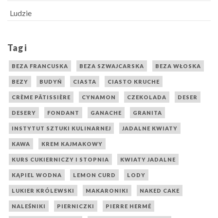
Ludzie
Tagi
BEZA FRANCUSKA
BEZA SZWAJCARSKA
BEZA WŁOSKA
BEZY
BUDYŃ
CIASTA
CIASTO KRUCHE
CRÈME PÂTISSIÈRE
CYNAMON
CZEKOLADA
DESER
DESERY
FONDANT
GANACHE
GRANITA
INSTYTUT SZTUKI KULINARNEJ
JADALNE KWIATY
KAWA
KREM KAJMAKOWY
KURS CUKIERNICZY I STOPNIA
KWIATY JADALNE
KĄPIEL WODNA
LEMON CURD
LODY
LUKIER KRÓLEWSKI
MAKARONIKI
NAKED CAKE
NALEŚNIKI
PIERNICZKI
PIERRE HERMÉ