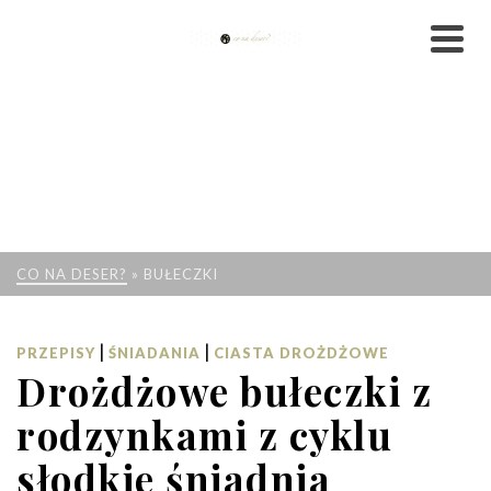
CO NA DESER?
»
BUŁECZKI
|
|
PRZEPISY
ŚNIADANIA
CIASTA DROŻDŻOWE
Drożdżowe bułeczki z
rodzynkami z cyklu
słodkie śniadnia