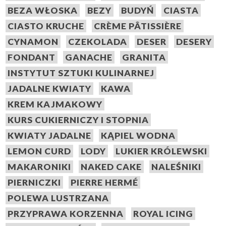
BEZA WŁOSKA
BEZY
BUDYŃ
CIASTA
CIASTO KRUCHE
CRÈME PÂTISSIÈRE
CYNAMON
CZEKOLADA
DESER
DESERY
FONDANT
GANACHE
GRANITA
INSTYTUT SZTUKI KULINARNEJ
JADALNE KWIATY
KAWA
KREM KAJMAKOWY
KURS CUKIERNICZY I STOPNIA
KWIATY JADALNE
KĄPIEL WODNA
LEMON CURD
LODY
LUKIER KRÓLEWSKI
MAKARONIKI
NAKED CAKE
NALEŚNIKI
PIERNICZKI
PIERRE HERMÉ
POLEWA LUSTRZANA
PRZYPRAWA KORZENNA
ROYAL ICING