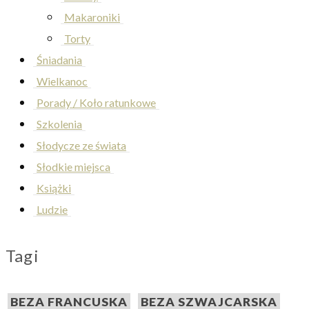
Makaroniki
Torty
Śniadania
Wielkanoc
Porady / Koło ratunkowe
Szkolenia
Słodycze ze świata
Słodkie miejsca
Książki
Ludzie
Tagi
BEZA FRANCUSKA
BEZA SZWAJCARSKA