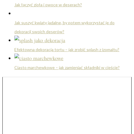
Jak łączyć zioła i owoce w deserach?
Jak suszyć kwiaty jadalne, by potem wykorzystać je do
dekoracji swoich deserów?
Efektowna dekoracja tortu – jak zrobić splash z izomaltu?
Ciasto marchewkowe – jak zamieniać składniki w cieście?