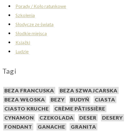
Porady / Koło ratunkowe
Szkolenia
Słodycze ze świata
Słodkie miejsca
Książki
Ludzie
Tagi
BEZA FRANCUSKA
BEZA SZWAJCARSKA
BEZA WŁOSKA
BEZY
BUDYŃ
CIASTA
CIASTO KRUCHE
CRÈME PÂTISSIÈRE
CYNAMON
CZEKOLADA
DESER
DESERY
FONDANT
GANACHE
GRANITA