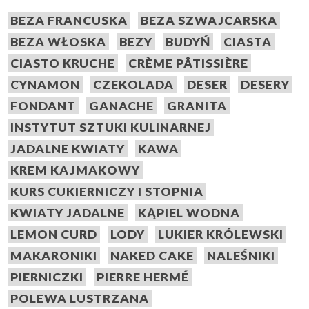
BEZA FRANCUSKA
BEZA SZWAJCARSKA
BEZA WŁOSKA
BEZY
BUDYŃ
CIASTA
CIASTO KRUCHE
CRÈME PÂTISSIÈRE
CYNAMON
CZEKOLADA
DESER
DESERY
FONDANT
GANACHE
GRANITA
INSTYTUT SZTUKI KULINARNEJ
JADALNE KWIATY
KAWA
KREM KAJMAKOWY
KURS CUKIERNICZY I STOPNIA
KWIATY JADALNE
KĄPIEL WODNA
LEMON CURD
LODY
LUKIER KRÓLEWSKI
MAKARONIKI
NAKED CAKE
NALEŚNIKI
PIERNICZKI
PIERRE HERMÉ
POLEWA LUSTRZANA