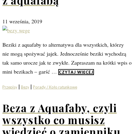
z aquafabą
11 września, 2019
Beziki z aquafaby to alternatywa dla wszystkich, którzy
nie mogą spożywać jajek. Jednocześnie beziki wychodzą
tak samo urocze jak te zwykłe. Zapraszam na krótki wpis o
mini bezikach – garść …
CZYTAJ WIĘCEJ
|
|
Przepisy
Bezy
Porady / Koło ratunkowe
Beza z Aquafaby, czyli
wszystko co musisz
wiedzieć o zamienniku