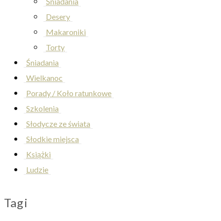
Śniadania
Desery
Makaroniki
Torty
Śniadania
Wielkanoc
Porady / Koło ratunkowe
Szkolenia
Słodycze ze świata
Słodkie miejsca
Książki
Ludzie
Tagi