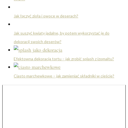
Jak łączyć zioła i owoce w deserach?
Jak suszyć kwiaty jadalne, by potem wykorzystać je do
dekoracji swoich deserów?
Efektowna dekoracja tortu – jak zrobić splash z izomaltu?
Ciasto marchewkowe – jak zamieniać składniki w cieście?