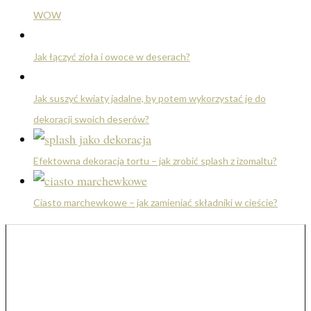
WOW
Jak łączyć zioła i owoce w deserach?
Jak suszyć kwiaty jadalne, by potem wykorzystać je do
dekoracji swoich deserów?
Efektowna dekoracja tortu – jak zrobić splash z izomaltu?
Ciasto marchewkowe – jak zamieniać składniki w cieście?