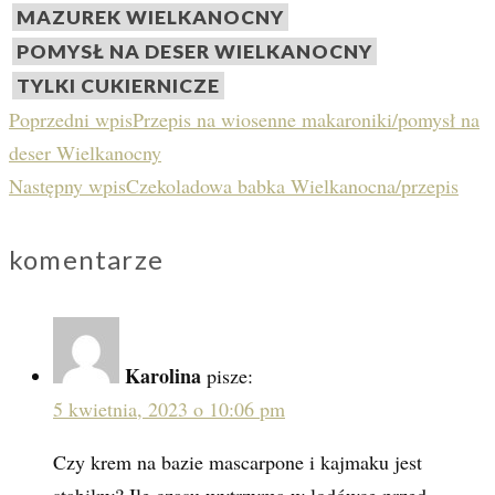
MAZUREK WIELKANOCNY
POMYSŁ NA DESER WIELKANOCNY
TYLKI CUKIERNICZE
Poprzedni wpis
Przepis na wiosenne makaroniki/pomysł na
deser Wielkanocny
Następny wpis
Czekoladowa babka Wielkanocna/przepis
komentarze
Karolina
pisze:
5 kwietnia, 2023 o 10:06 pm
Czy krem na bazie mascarpone i kajmaku jest