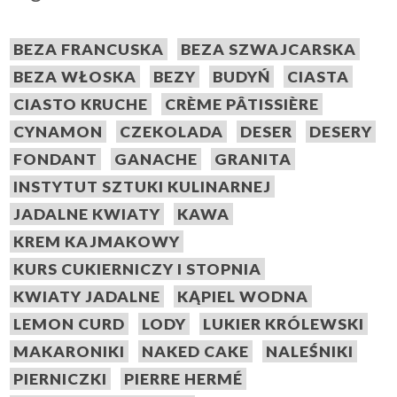
BEZA FRANCUSKA
BEZA SZWAJCARSKA
BEZA WŁOSKA
BEZY
BUDYŃ
CIASTA
CIASTO KRUCHE
CRÈME PÂTISSIÈRE
CYNAMON
CZEKOLADA
DESER
DESERY
FONDANT
GANACHE
GRANITA
INSTYTUT SZTUKI KULINARNEJ
JADALNE KWIATY
KAWA
KREM KAJMAKOWY
KURS CUKIERNICZY I STOPNIA
KWIATY JADALNE
KĄPIEL WODNA
LEMON CURD
LODY
LUKIER KRÓLEWSKI
MAKARONIKI
NAKED CAKE
NALEŚNIKI
PIERNICZKI
PIERRE HERMÉ