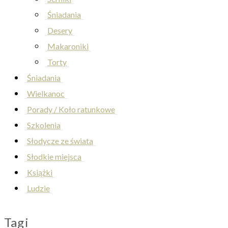
Śniadania
Desery
Makaroniki
Torty
Śniadania
Wielkanoc
Porady / Koło ratunkowe
Szkolenia
Słodycze ze świata
Słodkie miejsca
Książki
Ludzie
Tagi